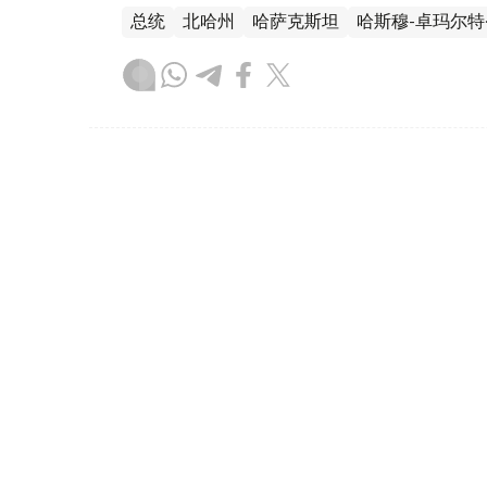
总统
北哈州
哈萨克斯坦
哈斯穆-卓玛尔特
木合塔尔 哈力木拉
编译
17:45, 05 8月 2026
托卡耶夫选集《公正社会——
（
哈萨克国际通讯社讯
）国家元首哈斯穆-卓
近日正式出版。总统内政与传播事务助理阿尔