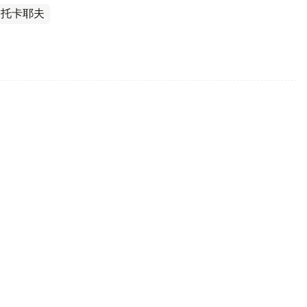
·托卡耶夫
真诚之言》正式出版
玛尔特·托卡耶夫讲话选集《公正社会——真诚之言》
曼·克雷克巴耶夫通过社交媒体公布了这一消息。