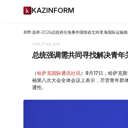
KAZINFORM
选举-2026
总统府
任免
事件
国情咨文
跨里海国际运输路
趋势:
11:30, 17 9月 2025
总统强调需共同寻找解决青年
（
哈萨克国际通讯社讯
）9月17日，哈萨克
袖第八次大会全体会议上表示，尽管青年群
通性。