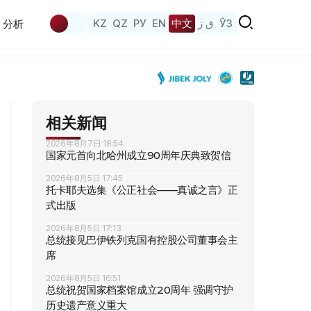
KZ
QZ
РУ
EN
中文
ق ز
ЎЗ
分析
相关新闻
2026年8月7日 18:54
国家元首向北哈州成立90周年庆典致贺信
2026年8月5日 17:45
托卡耶夫选集《公正社会——真诚之言》正
式出版
2026年8月5日 17:13
总统接见巴伊铁列克国有控股公司董事会主
席
2026年8月5日 16:51
总统祝贺国家档案馆成立20周年 强调守护
历史遗产意义重大