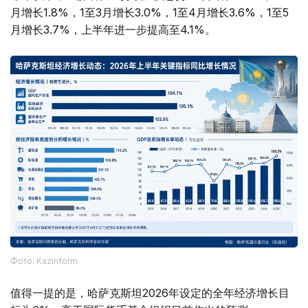
月增长1.8%，1至3月增长3.0%，1至4月增长3.6%，1至5
月增长3.7%，上半年进一步提高至4.1%。
Фото: Kazinform
值得一提的是，哈萨克斯坦2026年设定的全年经济增长目