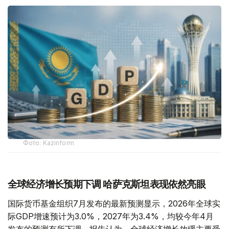
Фото: Kazinform
全球经济增长预期下调 哈萨克斯坦表现依然亮眼
国际货币基金组织7月发布的最新预测显示，2026年全球实
际GDP增速预计为3.0%，2027年为3.4%，均较今年4月