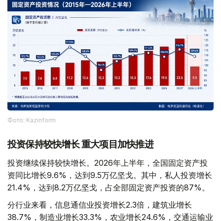
Фото: Kazinform
投资保持较快增长 重大项目加快推进
投资继续保持较快增长。2026年上半年，全国固定资产投
资同比增长9.6%，达到9.5万亿坚戈。其中，私人投资增长
21.4%，达到8.2万亿坚戈，占全部固定资产投资的87%。
分行业来看，信息通信业投资增长2.3倍，建筑业增长
38.7%，制造业增长33.3%，农业增长24.6%，交通运输业