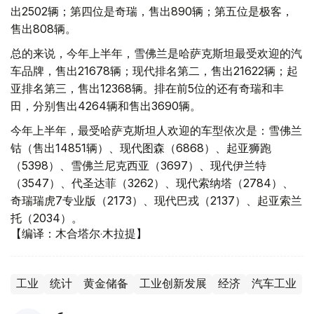
出2502辆；第四位是奇瑞，售出890辆；第五位是极客，
售出808辆。
总的来说，今年上半年，雪佛兰是哈萨克斯坦最受欢迎的汽
车品牌，售出21678辆；现代排名第二，售出21622辆；起
亚排名第三，售出12368辆。排在前5位的还有奇瑞和丰
田，分别售出4264辆和售出3690辆。
今年上半年，最受哈萨克斯坦人欢迎的车型依次是：雪佛兰
钴（售出14851辆）、现代图森（6868）、起亚狮跑
（5398）、雪佛兰尼克西亚（3697）、现代伊兰特
（3547）、代圣达菲（3262）、现代索纳塔（2784）、
奇瑞瑞虎7专业版（2173）、现代巴戎（2137）、起亚索兰
托（2034）。
【编译：木合塔尔·木拉提】
工业
统计
黄金储备
工业创新发展
经济
汽车工业