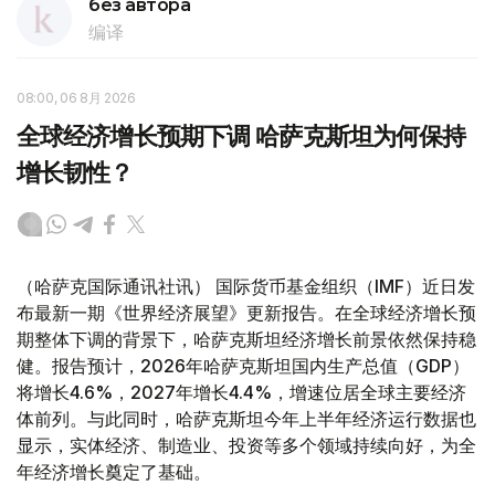
без автора
编译
08:00, 06 8月 2026
全球经济增长预期下调 哈萨克斯坦为何保持
增长韧性？
（哈萨克国际通讯社讯） 国际货币基金组织（IMF）近日发
布最新一期《世界经济展望》更新报告。在全球经济增长预
期整体下调的背景下，哈萨克斯坦经济增长前景依然保持稳
健。报告预计，2026年哈萨克斯坦国内生产总值（GDP）
将增长4.6%，2027年增长4.4%，增速位居全球主要经济
体前列。与此同时，哈萨克斯坦今年上半年经济运行数据也
显示，实体经济、制造业、投资等多个领域持续向好，为全
年经济增长奠定了基础。