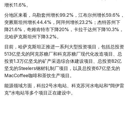
增长11.6%。
分地区来看，乌勒套州增长99.2%，江布尔州增长59.6%，
突厥斯坦州增长44.4%，阿拜州增长23.2%；杰特苏州下
降21.6%，奇姆肯特市下降20%，卡拉干达州下降10.3%，
北哈萨克斯坦州下降3.2%。
目前，哈萨克斯坦正推进一系列大型投资项目，包括总投资
513亿坚戈的阿克苏糖厂和科克苏糖厂现代化改造项目、总
投资1.3万亿坚戈的矿产采选综合体建设项目、总投资82亿
坚戈的Steelers钢材轧制厂项目，以及总投资67亿坚戈的
MacCoffee咖啡和茶饮生产项目。
能源领域方面，科拉2号水电站、科克苏河水电站和“阔伊雷
克”水电站等多个项目正在建设中。
基础设施建设同样持续推进。交通领域包括总投资466亿坚
戈、全长64公里的阿尔腾科利—热特根铁路区段升级改造
项目，以及总投资150亿坚戈的阿拉木图—塔勒德库尔干公
路改扩建项目。