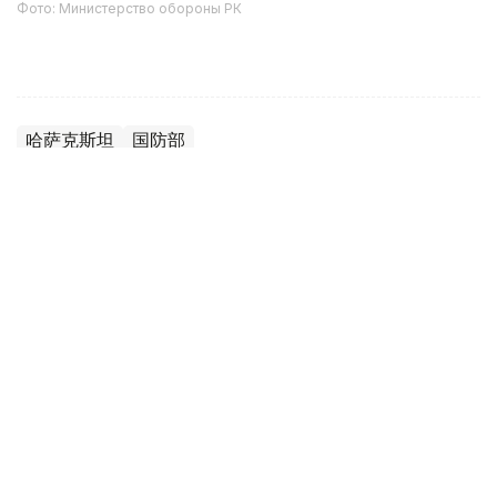
Фото: Министерство обороны РК
哈萨克斯坦
国防部
达娜 努尔巴克提
编译
12:35, 08 8月 2026
2036年前构建生物技术创新体系 哈萨克斯坦
发布发展战略草案
（哈萨克国际通讯社讯）哈萨克斯坦计划到2036年建立覆