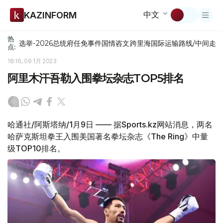
中文
KAZINFORM
热
选举-2026
总统府
任免
事件
国情咨文
跨里海国际运输路线/中间走
点:
18:16, 09 1月 2023
阿里木汗吾勒入围拳坛杂志TOP5排名
哈通社/阿斯塔纳/1月9日 —— 据Sports.kz网站消息，两名
哈萨克斯坦拳王入围美国著名拳坛杂志《The Ring》中量
级TOP10排名。