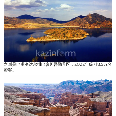
之后是巴甫洛达尔州巴彦阿吾勒景区，2022年吸引8.5万名
游客。