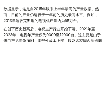
数据显示，这是自2015年以来上半年最高的产量数据。然
而，目前的产量仍远低于十年前的历史最高水平。例如，
2013年哈萨克斯坦的电视机产量约为58万台。
在创下历史新高后，电视生产行业开始下滑。2021年至
2023年，电视年产量仅为9000至12000台。这主要是由于
进口产品竞争加剧、零部件成本上涨，以及多家国内制造商
倒闭所致。
自2024年以来，该行业持续复苏。当年，产量增长了4.6
倍，达到4.35万台。2025年，产量再次增长3.1倍，达到
13.49万台。这一增长主要得益于位于阿拉木图的小米电视
组装厂和位于卡拉干达州萨兰的三星电视组装厂的投产。
与此同时，国内市场对进口的依赖程度正在逐步降低。
2026年1月至5月，国内生产满足需求的份额从2.7%上升至
18.2%。在此期间，产量增长了3.2倍，而进口量减少了2.5
倍，达到44.01万件。进口产品份额从97.3%下降至
81.8%，达到2015年以来的最低水平。