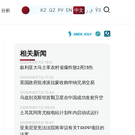
KZ
QZ
РУ
EN
中文
ق ز
ЎЗ
分析
相关新闻
2026年8月7日 19:51
叙利亚大马士革农村省爆炸致2死13伤
2026年8月7日 17:20
英国政府批准派拉蒙收购华纳兄弟交易
2026年8月7日 10:44
乌兹别克斯坦首颗卫星在中国成功发射升空
2026年8月7日 09:49
土耳其阿库尤核电站计划年内启动试运行
2026年8月6日 19:47
亚美尼亚宪法法院将审议有关TRIPP项目的
法案