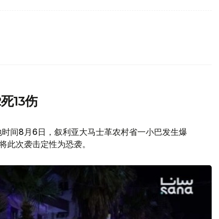
死13伤
地时间8月6日，叙利亚大马士革农村省一小巴发生爆
府将此次袭击定性为恐袭。