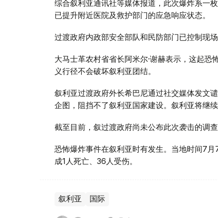
综合叙利亚通讯社等媒体报道，此次爆炸系一枚
已提升附近医院及救护部门的应急响应状态。
过渡政府内政部安全部队和民防部门已控制现场
大马士革农村省省长阿米尔·谢赫表示，这起恐
义行径不会破坏叙利亚团结。
叙利亚过渡政府外长希巴尼通过社交媒体发文谴
企图，阻挡不了叙利亚国家建设。叙利亚将继续
截至目前，叙过渡政府尚未公布此次袭击的调查
恐怖爆炸事件在叙利亚时有发生。当地时间7月
成1人死亡、36人受伤。
叙利亚
国际