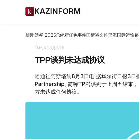
KAZINFORM
选举-2026
总统府
任免
事件
国情咨文
跨里海国际运输路
趋势:
11:12, 03 8月 2015
TPP谈判未达成协议
哈通社阿斯塔纳8月3日电 据华尔街日报3日报道
Partnership, 简称TPP)谈判于上
方未达成任何协议。