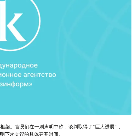
终框架。官员们在一则声明中称，谈判取得了"巨大进展"，
明下次会议的具体召开时间。