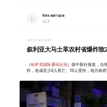
без автора
编译
19:51, 07 8月 2026
叙利亚大马士革农村省爆炸致2
（
哈萨克国际通讯社讯
）据中新社报道，当
炸，造成至少2人死亡、13人受伤，地方政