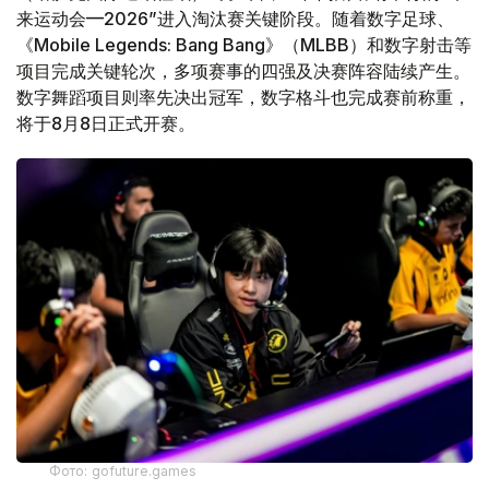
来运动会—2026”进入淘汰赛关键阶段。随着数字足球、
《Mobile Legends: Bang Bang》（MLBB）和数字射击等
项目完成关键轮次，多项赛事的四强及决赛阵容陆续产生。
数字舞蹈项目则率先决出冠军，数字格斗也完成赛前称重，
将于8月8日正式开赛。
Фото: gofuture.games