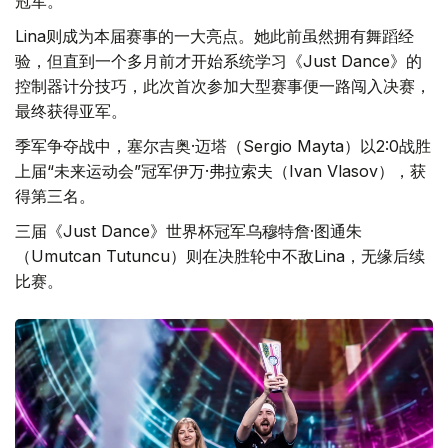
冠军。
Lina则成为本届赛事的一大亮点。她此前虽然拥有舞蹈经
验，但直到一个多月前才开始系统学习《Just Dance》的
控制器计分技巧，此次首次参加大型赛事便一路闯入决赛，
最终获得亚军。
季军争夺战中，塞尔吉奥·迈塔（Sergio Mayta）以2:0战胜
上届“未来运动会”冠军伊万·弗拉索夫（Ivan Vlasov），获
得第三名。
三届《Just Dance》世界杯冠军乌穆特詹·图通朱
（Umutcan Tutuncu）则在决胜轮中不敌Lina，无缘后续
比赛。