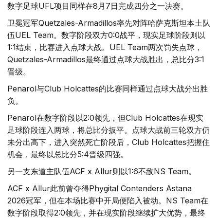
数字足球UFL项目同样在8月7日完成四分之一决赛。
卫冕冠军Quetzales-Armadillos率先对阵哈萨克斯坦本土队
伍UEL Team。数字阶段双方0:0战平，现实足球阶段则以
1:1结束，比赛进入点球大战。UEL Team两次罚失点球，
Quetzales-Armadillos最终通过点球大战胜出，总比分3:1
晋级。
Penarol与Club Holcattes的比赛同样通过点球大战分出胜
负。
Penarol在数字阶段以2:0领先，但Club Holcattes在现实
足球阶段连入两球，将总比分扳平。点球大战前三轮双方仍
未分出高下，进入突然死亡阶段后，Club Holcattes把握住
机会，最终以总比分5:4晋级四强。
另一支东道主队伍ACF x Allur则以1:6不敌NS Team。
ACF x Allur此前曾夺得Phygital Contenders Astana
2026冠军，但在本场比赛中开局便陷入被动。NS Team在
数字阶段取得2:0领先，并在现实阶段继续扩大优势，最终