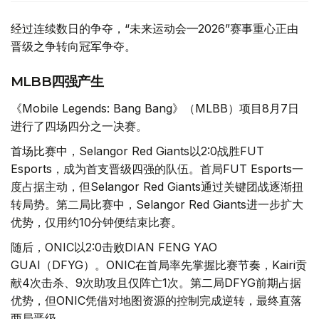
经过连续数日的争夺，“未来运动会—2026”赛事重心正由
晋级之争转向冠军争夺。
MLBB四强产生
《Mobile Legends: Bang Bang》（MLBB）项目8月7日
进行了四场四分之一决赛。
首场比赛中，Selangor Red Giants以2:0战胜FUT
Esports，成为首支晋级四强的队伍。首局FUT Esports一
度占据主动，但Selangor Red Giants通过关键团战逐渐扭
转局势。第二局比赛中，Selangor Red Giants进一步扩大
优势，仅用约10分钟便结束比赛。
随后，ONIC以2:0击败DIAN FENG YAO
GUAI（DFYG）。ONIC在首局率先掌握比赛节奏，Kairi贡
献4次击杀、9次助攻且仅阵亡1次。第二局DFYG前期占据
优势，但ONIC凭借对地图资源的控制完成逆转，最终直落
两局晋级。