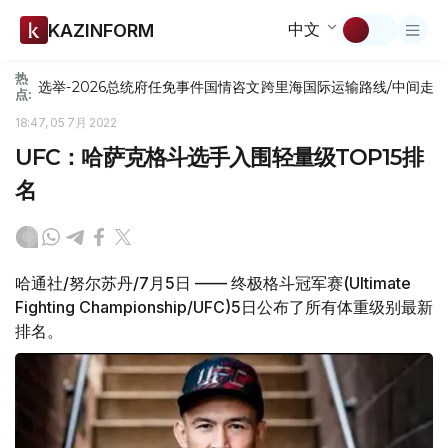
中文
KAZINFORM
热
选举-2026
总统府
任免
事件
国情咨文
跨里海国际运输路线/中间走
点:
18:47, 05 7月 2022
UFC：哈萨克格斗选手入围轻量级TOP15排
名
哈通社/努尔苏丹/7月5日 —— 终极格斗冠军赛(Ultimate
Fighting Championship/UFC)5日公布了所有体重级别最新
排名。