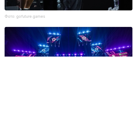
Фото: gofuture.games
Фото: gofuture.games
数字格斗完成称重 8月8日正式开赛