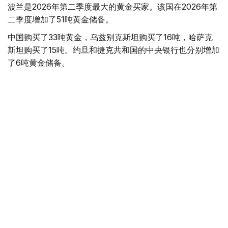
波兰是2026年第二季度最大的黄金买家。该国在2026年第
二季度增加了51吨黄金储备。
中国购买了33吨黄金，乌兹别克斯坦购买了16吨，哈萨克
斯坦购买了15吨。约旦和捷克共和国的中央银行也分别增加
了6吨黄金储备。
全球各国央行在第二季度共购买了约289吨黄金，比2025年
同期增长了62%。去年同期，黄金购买量约为178吨。
世界黄金协会称，黄金需求的增长受到地缘政治不确定性、
本季度贵金属价格下跌，以及各国寻求国际储备多元化等因
素的影响。
根据该协会进行的一项调查，89%的央行行长预计未来一
年全球黄金储备量将会增加。45%的受访者表示，他们的
国家计划增加黄金储备。
黄金储备
哈萨克斯坦
经济
央行
金融