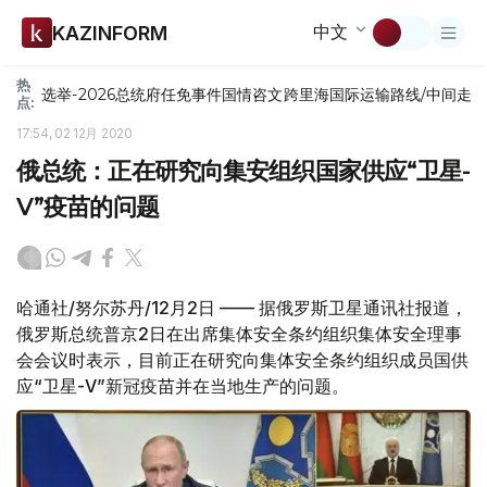
中文
KAZINFORM
热
选举-2026
总统府
任免
事件
国情咨文
跨里海国际运输路线/中间走
点:
17:54, 02 12月 2020
俄总统：正在研究向集安组织国家供应“卫星-
V”疫苗的问题
哈通社/努尔苏丹/12月2日 —— 据俄罗斯卫星通讯社报道，
俄罗斯总统普京2日在出席集体安全条约组织集体安全理事
会会议时表示，目前正在研究向集体安全条约组织成员国供
应“卫星-V”新冠疫苗并在当地生产的问题。