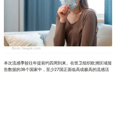
Фото: freepik.com
本次流感季较往年提前约四周到来。在世卫组织欧洲区域报
告数据的38个国家中，至少27国正面临高或极高的流感活
跃水平。
在爱尔兰、吉尔吉斯斯坦、黑山、塞尔维亚、斯洛文尼亚及
英国六国，接受流感样症状检测的患者中超过半数确诊感染
流感病毒。
世卫组织欧洲区域主任克鲁格指出，新型流感毒株——
AH3N2亚型流感病毒——正成为当前感染的主要致病原，