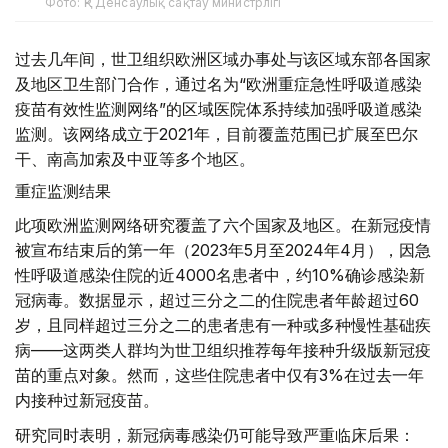
Фото: ҚР Денсаулық сақтау министрлігі
过去几年间，世卫组织欧洲区域办事处与该区域东部各国家
及地区卫生部门合作，通过名为“欧洲重症急性呼吸道感染
疫苗有效性监测网络”的区域医院体系持续加强呼吸道感染
监测。该网络成立于2021年，目前覆盖范围已扩展至巴尔
干、南高加索及中亚等多个地区。
重症监测结果
此项欧洲监测网络研究覆盖了六个国家及地区。在新冠疫情
被宣布结束后的第一年（2023年5月至2024年4月），因急
性呼吸道感染住院的近4000名患者中，约10%确诊感染新
冠病毒。数据显示，超过三分之二的住院患者年龄超过60
岁，且同样超过三分之二的患者患有一种或多种慢性基础疾
病——这两类人群均为世卫组织推荐每年接种升级版新冠疫
苗的重点对象。然而，这些住院患者中仅有3%在过去一年
内接种过新冠疫苗。
研究同时表明，新冠病毒感染仍可能导致严重临床后果：