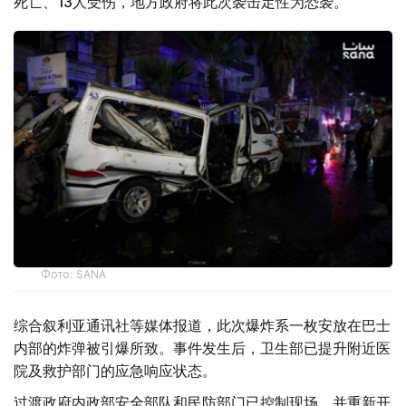
死亡、13人受伤，地方政府将此次袭击定性为恐袭。
Фото: SANA
综合叙利亚通讯社等媒体报道，此次爆炸系一枚安放在巴士
内部的炸弹被引爆所致。事件发生后，卫生部已提升附近医
院及救护部门的应急响应状态。
过渡政府内政部安全部队和民防部门已控制现场，并重新开