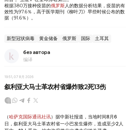
根据380万接种疫苗的
俄罗斯
人的数据分析结果，疫苗的有
效性为97.6％，高于医学期刊《柳叶刀》早些时候公布的数
据（91.6％）。
新型冠状病毒
黄金储备
俄罗斯
国际
土耳其
без автора
编译
19:51, 07 8月 2026
叙利亚大马士革农村省爆炸致2死13伤
（
哈萨克国际通讯社讯
）据中新社报道，当地时间8月6
日，叙利亚大马士革农村省一小巴发生爆炸，造成至少2人