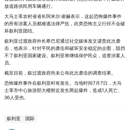
放道路供民用车辆通行。
大马士革农村省省长阿米尔·谢赫表示，这起恐怖爆炸事件
的所有涉案人员都难逃法律严惩，此类恐怖主义行径不会破
坏叙利亚团结。
叙利亚过渡政府外长希巴尼通过社交媒体发文谴责此次袭
击，他表示，针对平民的袭击和破坏安全稳定的企图，阻挡
不了叙利亚国家建设。叙利亚将继续保护民众，追查涉案人
员。
截至目前，叙过渡政府尚未公布此次袭击的调查结果。
恐怖爆炸事件在叙利亚时有发生。当地时间7月7日，大马
士革市中心旅游部大楼附近发生两起爆炸，造成1人死亡、
36人受伤。
叙利亚
国际