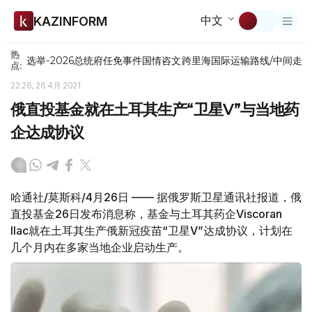
中文
KAZINFORM
热
选举-2026
总统府
任免
事件
国情咨文
跨里海国际运输路线/中间走
点:
22:26, 26 4月 2021
俄直投基金就在土耳其生产“卫星V”与当地药
企达成协议
哈通社/莫斯科/4月26日 —— 据俄罗斯卫星通讯社报道，俄
直投基金26日发布消息称，基金与土耳其药企Viscoran
Ilac就在土耳其生产俄新冠疫苗“卫星V”达成协议，计划在
几个月内在多家当地企业启动生产。