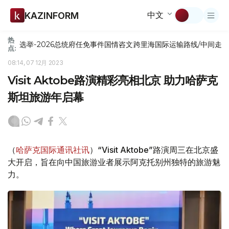
中文
KAZINFORM
热
选举-2026
总统府
任免
事件
国情咨文
跨里海国际运输路线/中间走
点:
08:14, 07 12月 2023
Visit Aktobe路演精彩亮相北京 助力哈萨克
斯坦旅游年启幕
（
哈萨克国际通讯社讯
）“Visit Aktobe”路演周三在北京盛
大开启，旨在向中国旅游业者展示阿克托别州独特的旅游魅
力。