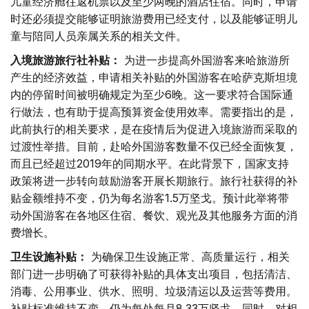
儿童经济舱往返机票以及至少两晚的酒店住宿。同时，申请
时还必须提交能够证明旅游费用已经支付，以及能够证明儿
童与陪同人员亲属关系的相关文件。
入境旅游旅行社补贴：
为进一步提高外国游客来哈旅游所
产生的经济效益，申请相关补贴的外国游客在哈萨克斯坦境
内的停留时间被明确规定为至少6晚。这一要求符合国际通
行做法，也有助于提高预算资金使用效率。需要指出的是，
此前执行的相关要求，是在疫情后为促进入境旅游而采取的
过渡性举措。目前，赴哈外国游客数量不仅已经全面恢复，
而且已经超过2019年的同期水平。在此背景下，国家支持
政策将进一步转向鼓励游客开展长期旅行。旅行社获得的补
贴金额维持不变，仍为每名游客1.5万坚戈。预计此举将带
动外国游客在各地区住宿、餐饮、观光及其他服务方面的消
费增长。
卫生设施补贴：
为确保卫生设施正常、高质量运行，相关
部门进一步明确了可获得补贴的具体支出项目，包括清洁、
消毒、公用事业、供水、照明、垃圾清运以及运营等费用。
补贴标准维持不变，仍为每处每月8.33万坚戈。同时，对相