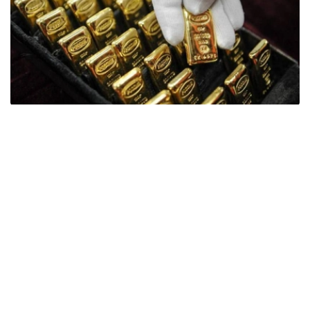
Фото: ӨзА
季度报告显示，哈萨克斯坦国家银行黄金储备增加了15吨。
波兰是2026年第二季度最大的黄金买家。该国在2026年第
二季度增加了51吨黄金储备。
中国购买了33吨黄金，乌兹别克斯坦购买了16吨，哈萨克
斯坦购买了15吨。约旦和捷克共和国的中央银行也分别增加
了6吨黄金储备。
全球各国央行在第二季度共购买了约289吨黄金，比2025年
同期增长了62%。去年同期，黄金购买量约为178吨。