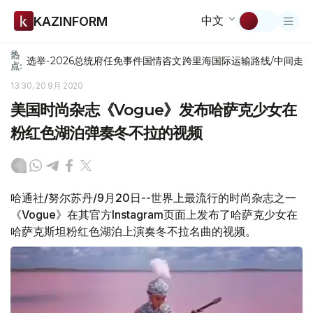
中文
KAZINFORM
热
选举-2026
总统府
任免
事件
国情咨文
跨里海国际运输路线/中间走
点:
13:30, 20 9月 2020
美国时尚杂志《Vogue》发布哈萨克少女在
粉红色湖泊弹奏冬不拉的视频
哈通社/努尔苏丹/9月20日--世界上最流行的时尚杂志之一
《Vogue》在其官方Instagram页面上发布了哈萨克少女在
哈萨克斯坦粉红色湖泊上演奏冬不拉名曲的视频。