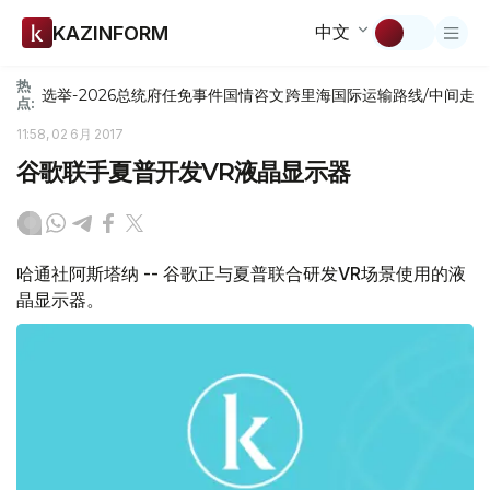
中文
KAZINFORM
热
选举-2026
总统府
任免
事件
国情咨文
跨里海国际运输路线/中间走
点:
11:58, 02 6月 2017
谷歌联手夏普开发VR液晶显示器
哈通社阿斯塔纳 -- 谷歌正与夏普联合研发VR场景使用的液
晶显示器。