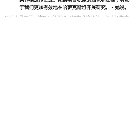
于我们更加有效地在哈萨克斯坦开展研究。 - 她说。
科研人员表示，该项目并不追求短期经济效益，但从长期来
看，相关研究有望为培育抗病虫害、适应气候变化的农作物
新品种提供基础，从而增强粮食安全保障能力，并推动农业
可持续发展。
环保
日本
哈萨克斯坦
达娜 努尔巴克提
编译
09:32, 07 8月 2026
“未来运动会—2026”进入淘汰赛关键阶段 多
项目八强及四强阵容陆续出炉