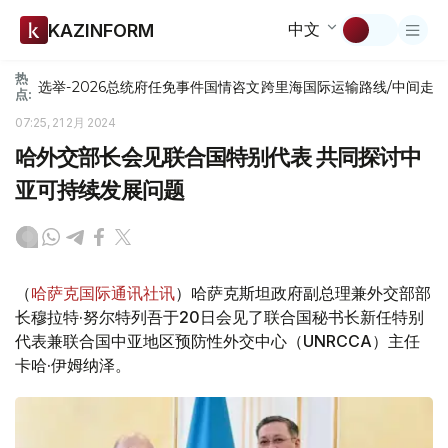
中文
KAZINFORM
热
选举-2026
总统府
任免
事件
国情咨文
跨里海国际运输路线/中间走
点:
07:25, 21 2月 2024
哈外交部长会见联合国特别代表 共同探讨中
亚可持续发展问题
（
哈萨克国际通讯社讯
）哈萨克斯坦政府副总理兼外交部部
长穆拉特·努尔特列吾于20日会见了联合国秘书长新任特别
代表兼联合国中亚地区预防性外交中心（UNRCCA）主任
卡哈·伊姆纳泽。