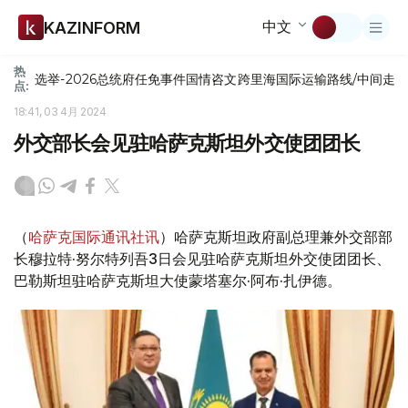
中文
KAZINFORM
热
选举-2026
总统府
任免
事件
国情咨文
跨里海国际运输路线/中间走
点:
18:41, 03 4月 2024
外交部长会见驻哈萨克斯坦外交使团团长
（
哈萨克国际通讯社讯
）哈萨克斯坦政府副总理兼外交部部
长穆拉特·努尔特列吾3日会见驻哈萨克斯坦外交使团团长、
巴勒斯坦驻哈萨克斯坦大使蒙塔塞尔·阿布·扎伊德。