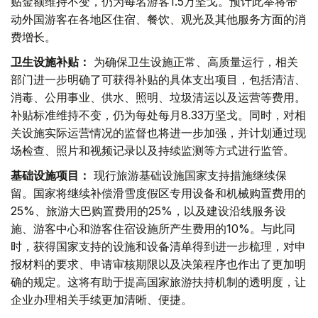
贴金额维持不变，仍为每名游客1.5万坚戈。预计此举将带
动外国游客在各地区住宿、餐饮、观光及其他服务方面的消
费增长。
卫生设施补贴：
为确保卫生设施正常、高质量运行，相关
部门进一步明确了可获得补贴的具体支出项目，包括清洁、
消毒、公用事业、供水、照明、垃圾清运以及运营等费用。
补贴标准维持不变，仍为每处每月8.33万坚戈。同时，对相
关设施实际运营情况的监督也将进一步加强，并计划通过现
场检查、照片和视频记录以及持续监测等方式进行监管。
基础设施项目：
现行旅游基础设施国家支持措施继续保
留。国家将继续补偿滑雪度假区专用设备和机械购置费用的
25%、旅游大巴购置费用的25%，以及建设沿线服务设
施、游客中心和游客住宿设施所产生费用的10%。与此同
时，获得国家支持的设施和设备清单得到进一步梳理，对申
报材料的要求、申请审核期限以及决策程序也作出了更加明
确的规定。这将有助于提高国家旅游扶持机制的透明度，让
企业办理相关手续更加清晰、便捷。