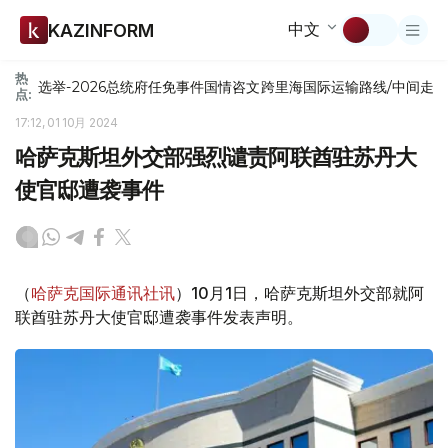
中文
KAZINFORM
热
选举-2026
总统府
任免
事件
国情咨文
跨里海国际运输路线/中间走
点:
17:12, 01 10月 2024
哈萨克斯坦外交部强烈谴责阿联酋驻苏丹大
使官邸遭袭事件
（
哈萨克国际通讯社讯
）10月1日，哈萨克斯坦外交部就阿
联酋驻苏丹大使官邸遭袭事件发表声明。