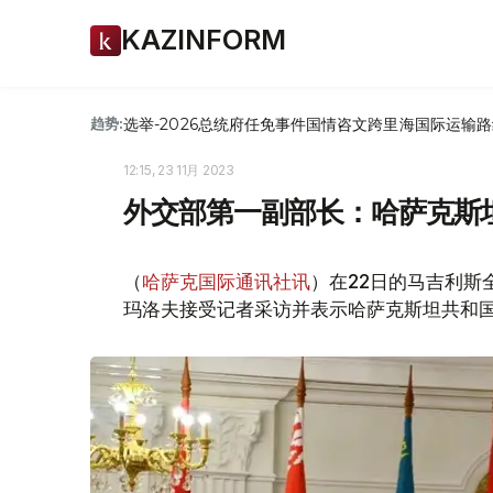
KAZINFORM
选举-2026
总统府
任免
事件
国情咨文
跨里海国际运输路
趋势:
12:15, 23 11月 2023
外交部第一副部长：哈萨克斯
（
哈萨克国际通讯社讯
）在22日的马吉利斯
玛洛夫接受记者采访并表示哈萨克斯坦共和