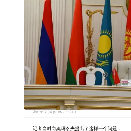
Фото: ҰҚШҰ ресми сайты
记者当时向奥玛洛夫提出了这样一个问题：