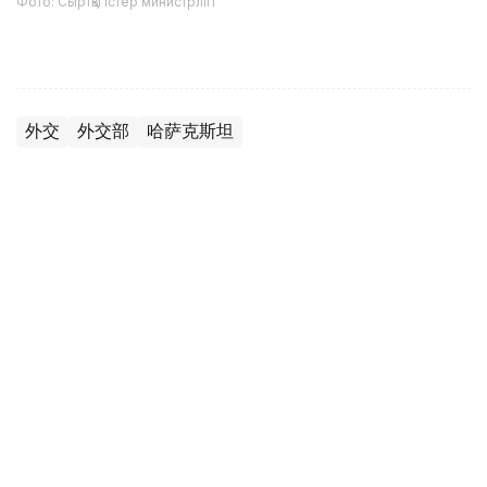
Фото: Сыртқы істер министрлігі
外交
外交部
哈萨克斯坦
木合塔尔 哈力木拉
编译
21:53, 05 8月 2026
哈萨克斯坦大使向卡塔尔埃米尔递交国书
（
哈萨克国际通讯社讯
）据外交部消息，哈萨克斯坦驻卡塔
尔国新任特命全权大使巴赫特·巴特尔沙耶夫5日向卡塔尔埃
米尔塔米姆·本·哈马德·阿勒萨尼递交国书。