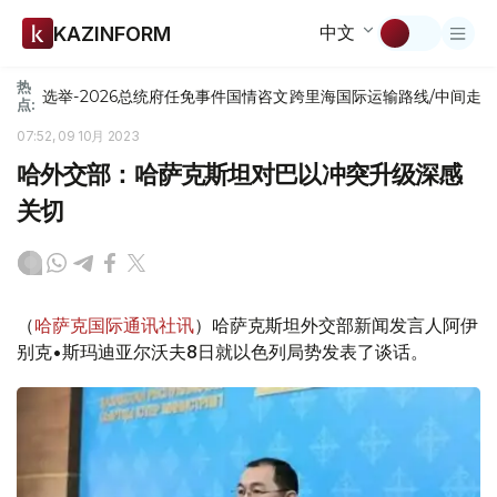
中文
KAZINFORM
热
选举-2026
总统府
任免
事件
国情咨文
跨里海国际运输路线/中间走
点:
07:52, 09 10月 2023
哈外交部：哈萨克斯坦对巴以冲突升级深感
关切
（
哈萨克国际通讯社讯
）哈萨克斯坦外交部新闻发言人阿伊
别克•斯玛迪亚尔沃夫8日就以色列局势发表了谈话。