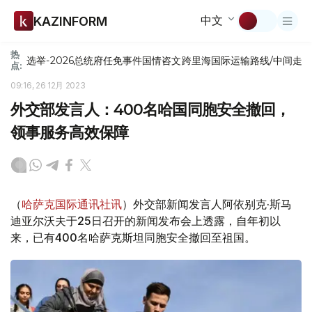
中文
KAZINFORM
热
选举-2026
总统府
任免
事件
国情咨文
跨里海国际运输路线/中间走
点:
09:16, 26 12月 2023
外交部发言人：400名哈国同胞安全撤回，
领事服务高效保障
（
哈萨克国际通讯社讯
）外交部新闻发言人阿依别克·斯马
迪亚尔沃夫于25日召开的新闻发布会上透露，自年初以
来，已有400名哈萨克斯坦同胞安全撤回至祖国。