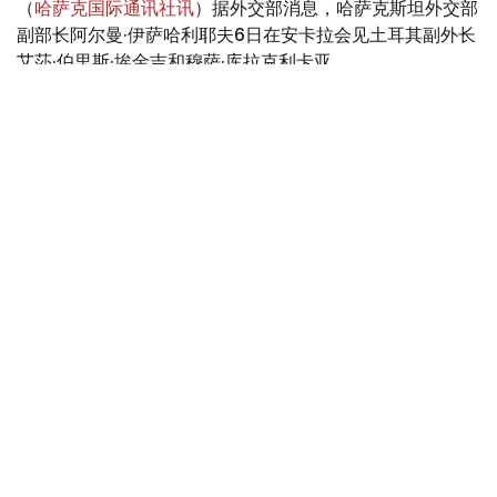
（
哈萨克国际通讯社讯
）据外交部消息，哈萨克斯坦外交部
副部长阿尔曼·伊萨哈利耶夫6日在安卡拉会见土耳其副外长
艾莎·伯里斯·埃金吉和穆萨·库拉克利卡亚。
Фото: Сыртқы істер министрлігі
会议重点讨论了在扩大战略伙伴关系的基础上进一步加强两
国关系的机会，涵盖政治、经贸和人文等多个领域合作问