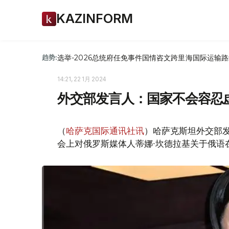
KAZINFORM
选举-2026
总统府
任免
事件
国情咨文
跨里海国际运输路
趋势:
14:21, 22 1月 2024
外交部发言人：国家不会容忍
（
哈萨克国际通讯社讯
）哈萨克斯坦外交部
会上对俄罗斯媒体人蒂娜∙坎德拉基关于俄语