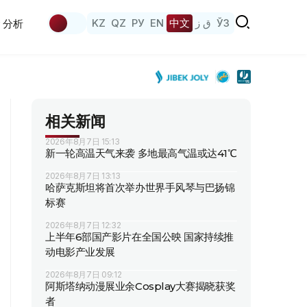
KZ
QZ
РУ
EN
中文
ق ز
ЎЗ
分析
相关新闻
2026年8月7日 15:13
新一轮高温天气来袭 多地最高气温或达41℃
2026年8月7日 13:13
哈萨克斯坦将首次举办世界手风琴与巴扬锦
标赛
2026年8月7日 12:32
上半年6部国产影片在全国公映 国家持续推
动电影产业发展
2026年8月7日 09:12
阿斯塔纳动漫展业余Cosplay大赛揭晓获奖
者