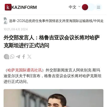
中文
KAZINFORM
热
选举-2026
总统府
任免
事件
国情咨文
跨里海国际运输路线/中间走
点:
10:21, 09 4月 2024
外交部发言人：格鲁吉亚议会议长将对哈萨
克斯坦进行正式访问
（
哈萨克国际通讯社讯
）外交部新闻发言人阿依别克·斯玛
迪亚尔沃夫于8日宣布，格鲁吉亚议会议长将对哈萨克斯坦
进行正式访问。