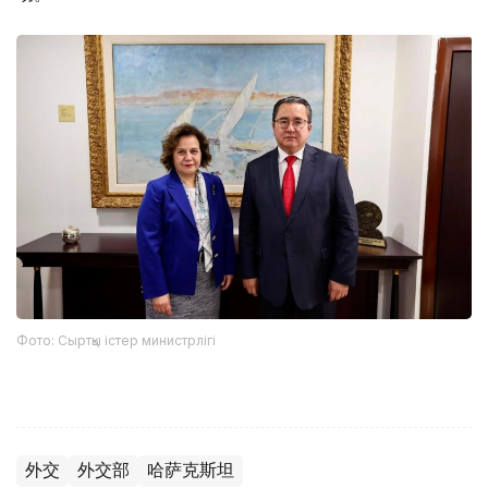
Фото: Сыртқы істер министрлігі
外交
外交部
哈萨克斯坦