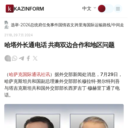
中文
KAZINFORM
热
选举-2026
总统府
任免
事件
国情咨文
跨里海国际运输路线/中间走
点:
21:18, 29 7月 2024
哈塔外长通电话 共商双边合作和地区问题
（
哈萨克国际通讯社讯
）据外交部新闻处消息，7月29日，
哈萨克斯坦共和国副总理兼外交部部长穆拉特·努尔特列吾
与塔吉克斯坦共和国外交部部长西罗吉丁·穆赫里丁通了电
话。