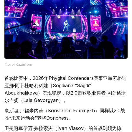
Фото: Kazinform
首轮比赛中，2026年Phygital Contenders赛事亚军索格迪
亚娜·阿卜杜哈利科娃（Sogdiana “Sagdi”
Abdukhalikova）表现稳定，以2:0击败职业舞者拉拉·格沃
尔吉扬（Lala Gevorgyan）。
康斯坦丁·福米内赫（Konstantin Fominykh）同样以2:0战
胜“未来运动会”老将Donchess。
卫冕冠军伊万·弗拉索夫（Ivan Vlasov）的首战则颇为惊