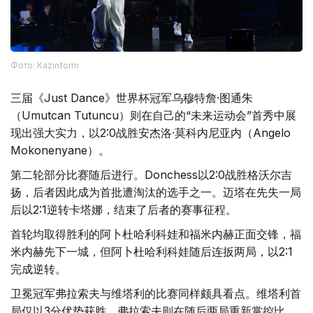
Фото: Kazinform
三届《Just Dance》世界杯冠军乌穆特詹·图通朱
（Umutcan Tutuncu）则在自己的“未来运动会”首秀中展
现出强大实力，以2:0战胜安杰洛·莫科内尼亚内（Angelo
Mokonenyane）。
第二轮部分比赛随后进行。Donchess以2:0战胜格沃尔吉
扬，后者因此成为首批遭淘汰的选手之一。迈塔在先失一局
后以2:1逆转卡塔娜，结束了后者的赛事征程。
首轮均取得胜利的阿卜杜哈利科娃和福米内赫正面交锋，福
米内赫先下一城，但阿卜杜哈利科娃随后连扳两局，以2:1
完成逆转。
卫冕冠军弗拉索夫与维塔利的比赛同样颇具看点。维塔利首
局仅以3分优势获胜，弗拉索夫则在随后两局重新掌控比