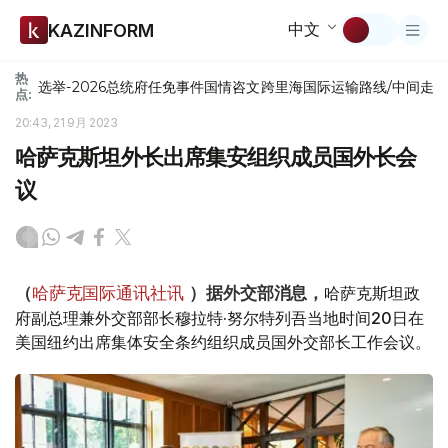
中文
KAZINFORM
热
选举-2026
总统府
任免
事件
国情咨文
跨里海国际运输路线/中间走
点:
20:43, 21 9月 2023
哈萨克斯坦外长出席集安组织成员国外长会
议
哈萨克斯坦政
（
哈萨克国际通讯社讯
）据外交部消息，
府副总理兼外交部部长穆拉特·努尔特列吾当地时间20日在
美国纽约出席集体安全条约组织成员国外交部长工作会议。