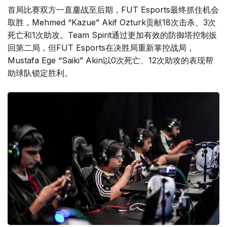
首局比赛双方一直鏖战至后期，FUT Esports最终抓住机会
取胜，Mehmed “Kazue” Akif Ozturk贡献18次击杀、3次
死亡和1次助攻。Team Spirit通过更加有效的防御塔控制扳
回第二局，但FUT Esports在决胜局重新掌控战局，
Mustafa Ege “Saiki” Akin以0次死亡、12次助攻的表现帮
助球队锁定胜利。