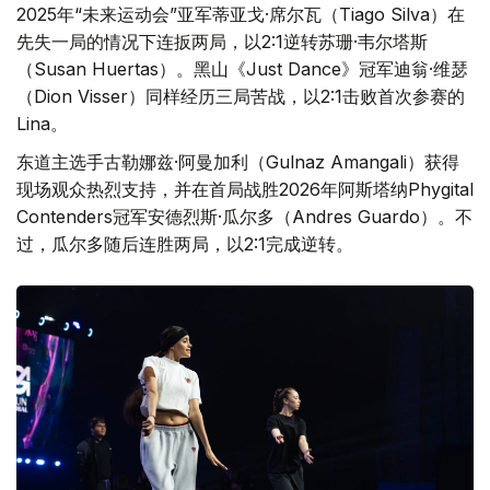
2025年“未来运动会”亚军蒂亚戈·席尔瓦（Tiago Silva）在
先失一局的情况下连扳两局，以2:1逆转苏珊·韦尔塔斯
（Susan Huertas）。黑山《Just Dance》冠军迪翁·维瑟
（Dion Visser）同样经历三局苦战，以2:1击败首次参赛的
Lina。
东道主选手古勒娜兹·阿曼加利（Gulnaz Amangali）获得
现场观众热烈支持，并在首局战胜2026年阿斯塔纳Phygital
Contenders冠军安德烈斯·瓜尔多（Andres Guardo）。不
过，瓜尔多随后连胜两局，以2:1完成逆转。