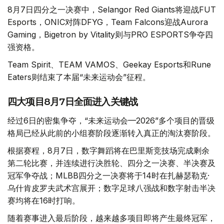
8月7日四分之一决赛中，Selangor Red Giants将迎战FUT
Esports，ONIC对阵DFYG，Team Falcons迎战Aurora
Gaming，Bigetron by Vitality则与PRO ESPORTS争夺四
强资格。
Team Spirit、TEAM VAMOS、Geekay Esports和Rune
Eaters则结束了本届“未来运动会”征程。
四大项目8月7日全面进入关键战
经过6日的密集争夺，“未来运动会—2026”多个项目的晋级
格局已经从此前的小组赛阶段逐渐转入真正的淘汰赛阶段。
根据赛程，8月7日，数字舞蹈将在巴里斯竞技场完成剩余
第二轮比赛，并连续进行决胜轮、四分之一决赛、半决赛及
冠军争夺战；MLBB四分之一决赛将于14时在扎赫瑟勒克·
乌什肯皮罗夫武术宫展开；数字足球八强战和数字射击半决
赛均将在16时打响。
随着赛事进入最后阶段，越来越多项目即将产生最终冠军，