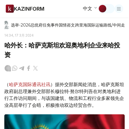
中文
KAZINFORM
热
选举-2026
总统府
任免
事件
国情咨文
跨里海国际运输路线/中间走
点:
14:34, 17 3月 2024
哈外长：哈萨克斯坦欢迎奥地利企业来哈投
资
（
哈萨克国际通讯社讯
）据外交部新闻处消息，哈萨克斯坦
政府副总理兼外交部部长穆拉特·努尔特列吾在对奥地利进
行工作访问期间，与该国建筑、物流和工程行业多家领先企
业高层举行了会晤，积极推动双边经贸合作。