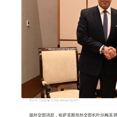
Фото: Сыртқы істер министрлігі
据外交部消息，哈萨克斯坦外交部长叶尔梅克·