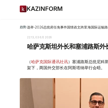
KAZINFORM
选举-2026
总统府
任免
事件
国情咨文
跨里海国际运输路
趋势:
22:13, 03 6月 2026
哈萨克斯坦外长和塞浦路斯外
（
哈萨克国际通讯社讯
）塞浦路斯总统尼科
架下，两国外交部长在阿斯塔纳举行会晤。