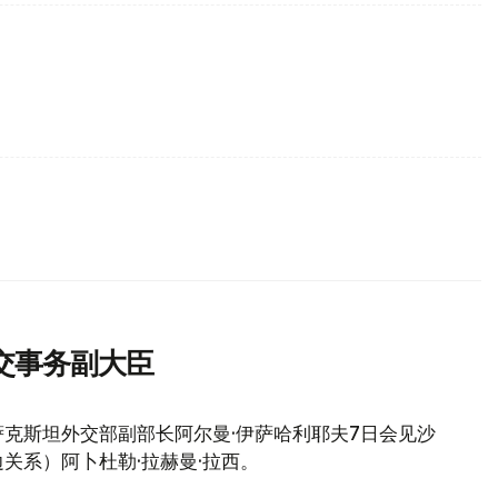
交事务副大臣
克斯坦外交部副部长阿尔曼·伊萨哈利耶夫7日会见沙
关系）阿卜杜勒·拉赫曼·拉西。