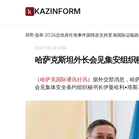
KAZINFORM
选举-2026
总统府
任免
事件
国情咨文
跨里海国际运输路
趋势:
20:47, 16 2月 2024
哈萨克斯坦外长会见集安组织
（
哈萨克国际通讯社讯
）据外交部消息，哈萨
会见集体安全条约组织秘书长伊曼哈利•塔斯