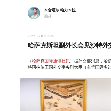
木合塔尔 哈力木拉
编译
22:56, 07 8月 2026
哈萨克斯坦副外长会见沙特外
（
哈萨克国际通讯社讯
）据外交部消息，哈萨
特阿拉伯王国外交事务副大臣（主管国际多边