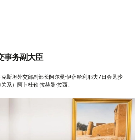
交事务副大臣
克斯坦外交部副部长阿尔曼·伊萨哈利耶夫7日会见沙
关系）阿卜杜勒·拉赫曼·拉西。