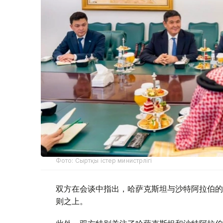
Фото: Сыртқы істер министрлігі
双方在会谈中指出，哈萨克斯坦与沙特阿拉伯的
则之上。