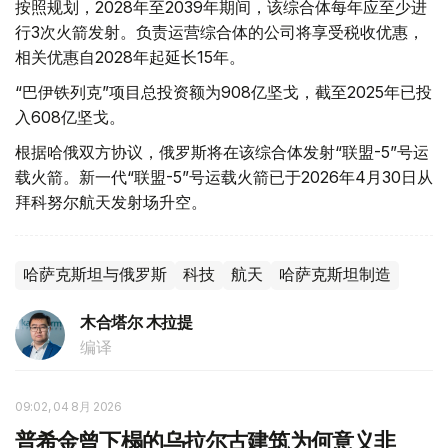
按照规划，2028年至2039年期间，该综合体每年应至少进
行3次火箭发射。负责运营综合体的公司将享受税收优惠，
相关优惠自2028年起延长15年。
“巴伊铁列克”项目总投资额为908亿坚戈，截至2025年已投
入608亿坚戈。
根据哈俄双方协议，俄罗斯将在该综合体发射“联盟-5”号运
载火箭。新一代“联盟-5”号运载火箭已于2026年4月30日从
拜科努尔航天发射场升空。
哈萨克斯坦与俄罗斯
科技
航天
哈萨克斯坦制造
木合塔尔 木拉提
编译
09:02, 04 8月 2026
普希金曾下榻的乌拉尔古建筑为何意义非