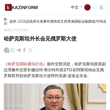
中文
KAZINFORM
热
选举-2026
总统府
任免
事件
国情咨文
跨里海国际运输路线/中间走
点:
18:56, 27 5月 2025
哈萨克斯坦外长会见俄罗斯大使
（
哈萨克国际通讯社讯
）据外交部消息，哈萨克斯坦政府副
总理兼外交部长穆拉特·努尔特列吾27日在阿斯塔纳会见俄
罗斯联邦驻哈萨克斯坦大使阿列克谢·波洛达夫金。