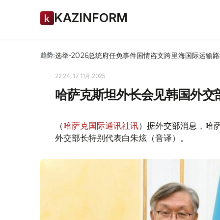
KAZINFORM
选举-2026
总统府
任免
事件
国情咨文
跨里海国际运输路
趋势:
22:24, 17 11月 2025
哈萨克斯坦外长会见韩国外交
（
哈萨克国际通讯社讯
）据外交部消息，哈萨
外交部长特别代表白朱炫（音译）。