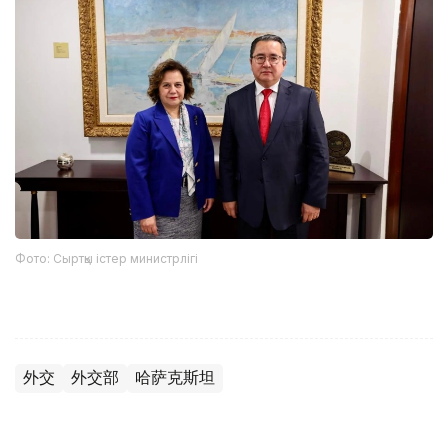
Фото: Сыртқы істер министрлігі
外交
外交部
哈萨克斯坦
木合塔尔 哈力木拉