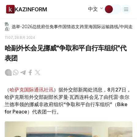
中文
KAZINFORM
热
选举-2026
总统府
任免
事件
国情咨文
跨里海国际运输路线/中间走
点:
11:07, 28 8月 2024
哈副外长会见挪威“争取和平自行车组织”代
表团
（
哈萨克国际通讯社讯
）据外交部新闻处消息，8月27日，
哈萨克斯坦外交部副部长罗曼·瓦西连科会见了由托雷·奈尔
兰德率领的挪威非政府组织“争取和平自行车组织”（Bike
for Peace）代表团一行。