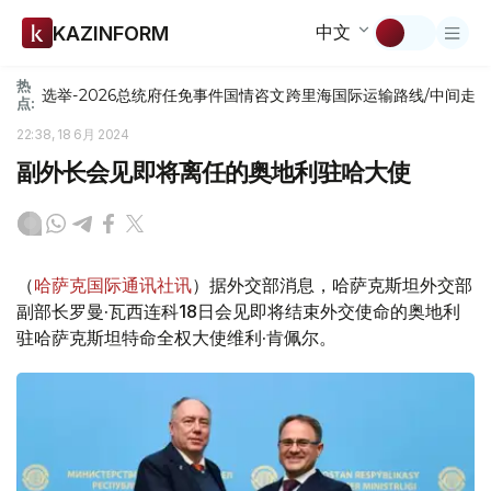
中文
KAZINFORM
热
选举-2026
总统府
任免
事件
国情咨文
跨里海国际运输路线/中间走
点:
22:38, 18 6月 2024
副外长会见即将离任的奥地利驻哈大使
（
哈萨克国际通讯社讯
）据外交部消息，哈萨克斯坦外交部
副部长罗曼·瓦西连科18日会见即将结束外交使命的奥地利
驻哈萨克斯坦特命全权大使维利·肯佩尔。