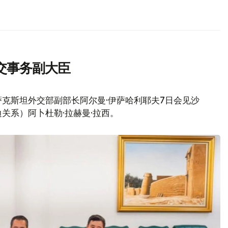
交事务副大臣
克斯坦外交部副部长阿尔曼·伊萨哈利耶夫7日会见沙
关系）阿卜杜勒·拉赫曼·拉西。