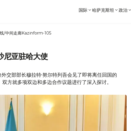
国际
哈萨克斯坦
政治
线/中间走廊
Kazinform-105
沙尼亚驻哈大使
兼外交部部长穆拉特·努尔特列吾会见了即将离任回国的
。双方就多项双边和多边合作议题进行了深入探讨。