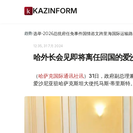
KAZINFORM
选举-2026
总统府
任免
事件
国情咨文
跨里海国际运输路
趋势:
12:35, 31 7月 2024
哈外长会见即将离任回国的爱
（
哈萨克国际通讯社讯
）31日，政府副总理
爱沙尼亚驻哈萨克斯坦大使托马斯·蒂里斯特