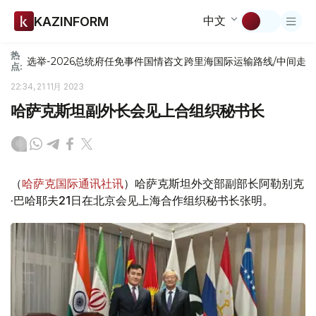
中文
KAZINFORM
热
选举-2026
总统府
任免
事件
国情咨文
跨里海国际运输路线/中间走
点:
22:34, 21 11月 2023
哈萨克斯坦副外长会见上合组织秘书长
（
哈萨克国际通讯社讯
）哈萨克斯坦外交部副部长阿勒别克
·巴哈耶夫21日在北京会见上海合作组织秘书长张明。