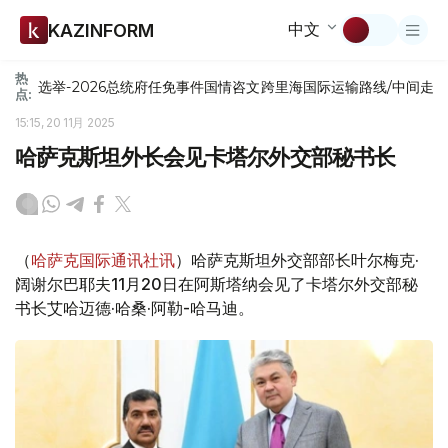
中文
KAZINFORM
热
选举-2026
总统府
任免
事件
国情咨文
跨里海国际运输路线/中间走
点:
15:15, 20 11月 2025
哈萨克斯坦外长会见卡塔尔外交部秘书长
（
哈萨克国际通讯社讯
）哈萨克斯坦外交部部长叶尔梅克·
阔谢尔巴耶夫11月20日在阿斯塔纳会见了卡塔尔外交部秘
书长艾哈迈德·哈桑·阿勒-哈马迪。