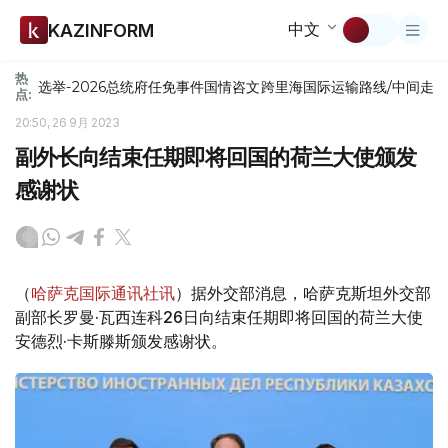
中文
KAZINFORM
热
选举-2026
总统府
任免
事件
国情咨文
跨里海国际运输路线/中间走
点:
20:50, 26 9月 2023
副外长向结束任期即将回国的荷兰大使颁发
感谢状
（
哈萨克国际通讯社讯
）据外交部消息，哈萨克斯坦外交部
副部长罗曼·瓦西连科26日向结束任期即将回国的荷兰大使
安德烈·卡斯滕斯颁发感谢状。