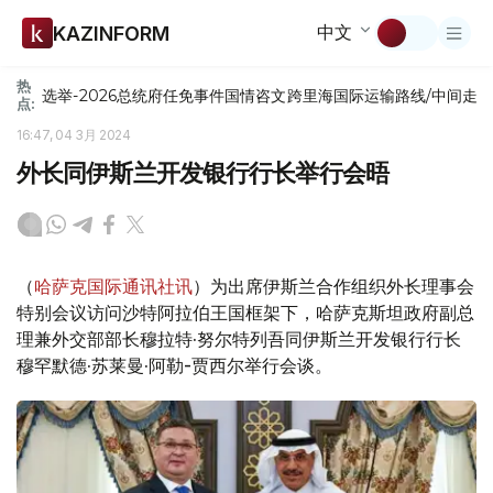
中文
KAZINFORM
热
选举-2026
总统府
任免
事件
国情咨文
跨里海国际运输路线/中间走
点:
16:47, 04 3月 2024
外长同伊斯兰开发银行行长举行会晤
（
哈萨克国际通讯社讯
）为出席伊斯兰合作组织外长理事会
特别会议访问沙特阿拉伯王国框架下，哈萨克斯坦政府副总
理兼外交部部长穆拉特·努尔特列吾同伊斯兰开发银行行长
穆罕默德·苏莱曼·阿勒-贾西尔举行会谈。