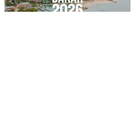
Фото: olympics.com
据哈萨克斯坦国家奥委会消息，首阶段售票于8月6日启
动，将持续至8月9日，其间仅面向Visa卡持卡人开放。自8
月10日起，所有公众均可购票。
门票可通过达喀尔2026官方票务平台在线购买。观众完成
注册后，可选择比赛项目和场次，并确定购票数量、完成支
付。组委会针对比赛、开闭幕式及球迷活动设置了不同类别
的门票。
普通比赛门票价格从1000西非法郎（约1.8美元）起。一日
通票（Day Pass）价格从1500西非法郎（约2.6美元）起，
持票者可在一天内观看多场比赛。
开幕式A类门票价格为9000西非法郎（约15.8美元），B类