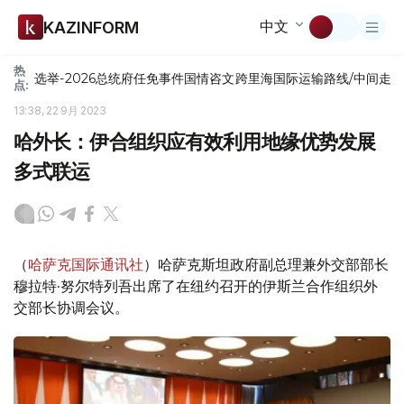
中文
KAZINFORM
热
选举-2026
总统府
任免
事件
国情咨文
跨里海国际运输路线/中间走
点:
13:38, 22 9月 2023
哈外长：伊合组织应有效利用地缘优势发展
多式联运
（
哈萨克国际通讯社
）哈萨克斯坦政府副总理兼外交部部长
穆拉特·努尔特列吾出席了在纽约召开的伊斯兰合作组织外
交部长协调会议。