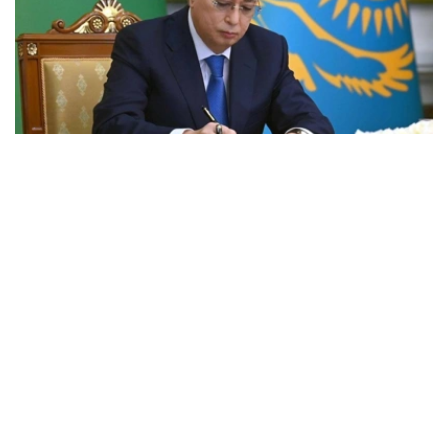
Фото: Акорда
国家元首贺词全文如下：
尊敬的同胞们！
我衷心的祝贺北哈萨克斯坦州成立90周年！
在此期间，克孜勒加尔地区经历了快速发展，成为一个拥有
悠久历史的地区。
当今，北哈萨克斯坦是我国重要的粮食产区之一。我们的农
民掌握了精湛的农业技术，为保障我国粮食安全做出了巨大
贡献。