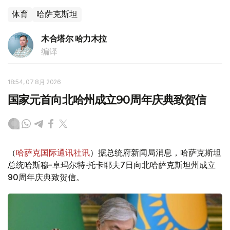
体育
哈萨克斯坦
木合塔尔 哈力木拉
编译
18:54, 07 8月 2026
国家元首向北哈州成立90周年庆典致贺信
（
哈萨克国际通讯社讯
）据总统府新闻局消息，哈萨克斯坦
总统哈斯穆-卓玛尔特·托卡耶夫7日向北哈萨克斯坦州成立
90周年庆典致贺信。