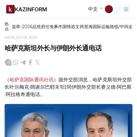
中文
KAZINFORM
热
选举-2026
总统府
任免
事件
国情咨文
跨里海国际运输路线/中间走
点:
09:54, 02 11月 2025
哈萨克斯坦外长与伊朗外长通电话
（
哈萨克国际通讯社讯
）据外交部消息，哈萨克斯坦外交部
长叶尔梅克·阔谢尔巴耶夫1日同伊朗外交部长赛义德·阿巴斯
·阿拉格奇通电话。