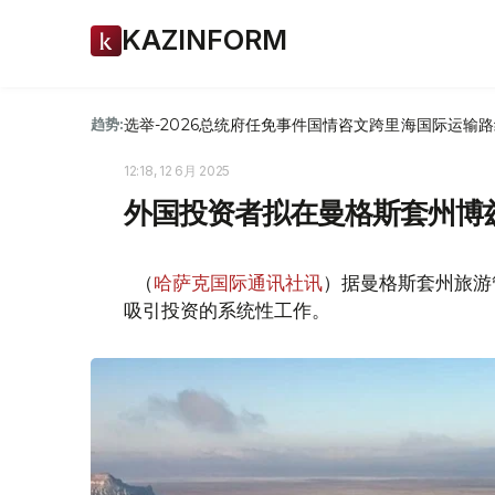
KAZINFORM
选举-2026
总统府
任免
事件
国情咨文
跨里海国际运输路
趋势:
12:18, 12 6月 2025
外国投资者拟在曼格斯套州博
（
哈萨克国际通讯社讯
）据曼格斯套州旅游
吸引投资的系统性工作。