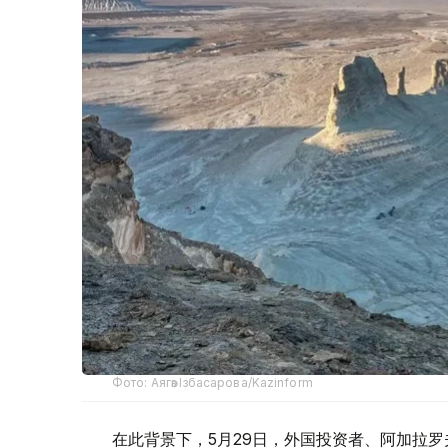
Фото: Аягөз Ізбасарова/Kazinform
在此背景下，5月29日，外国投资者、阿加拉罗夫发展