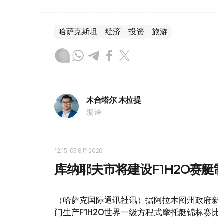
哈萨克斯坦
经济
投资
旅游
木合塔尔 木拉提
编译
12:15, 05 8月 2026
库纳耶夫市将建设F1H2O赛
（哈萨克国际通讯社讯）据阿拉木图州政府
门生产F1H2O世界一级方程式摩托艇锦标