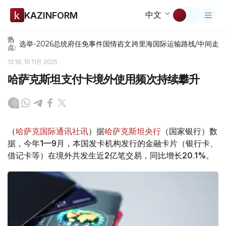
中文
KAZINFORM
热
选举-2026
总统府
任免
事件
国情咨文
跨里海国际运输路线/中间走
点:
12:16, 10 11月 2025
哈萨克斯坦支付卡境外使用频次持续攀升
（
哈萨克国际通讯社讯
）据
哈萨克斯坦央行
（国家银行）数
据，今年1—9月，本国发卡机构发行的金融卡片（银行卡、
借记卡等）在境外共发生近2亿笔交易，同比增长20.1%。