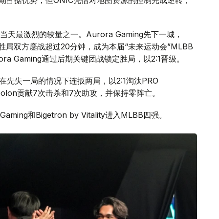
便结束比赛。
UAI（DFYG）。ONIC在首局率先掌握比赛节奏，Kairi贡献4
前期占据优势，但ONIC凭借对地图资源的控制完成逆转，
赛则成为当天最激烈的较量之一。Aurora Gaming先下一城，
。决胜局双方鏖战超过20分钟，成为本届“未来运动会”MLBB
a Gaming通过后期关键团战锁定胜局，以2:1晋级。
ality在先失一局的情况下连扳两局，以2:1淘汰PRO
 Simbolon贡献7次击杀和7次助攻，并保持零阵亡。
Gaming和Bigetron by Vitality进入MLBB四强。