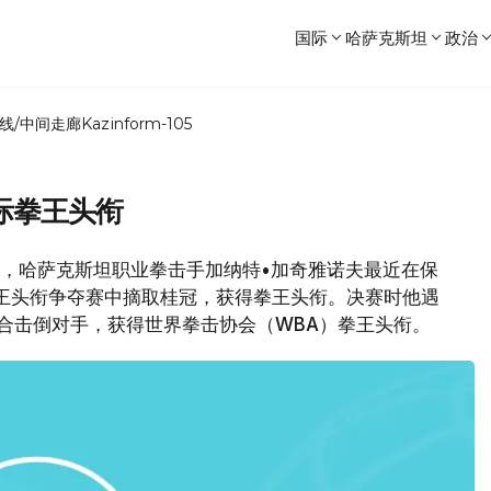
国际
哈萨克斯坦
政治
线/中间走廊
Kazinform-105
际拳王头衔
kz消息，哈萨克斯坦职业拳击手加纳特•加奇雅诺夫最近在保
王头衔争夺赛中摘取桂冠，获得拳王头衔。决赛时他遇
合击倒对手，获得世界拳击协会（WBA）拳王头衔。