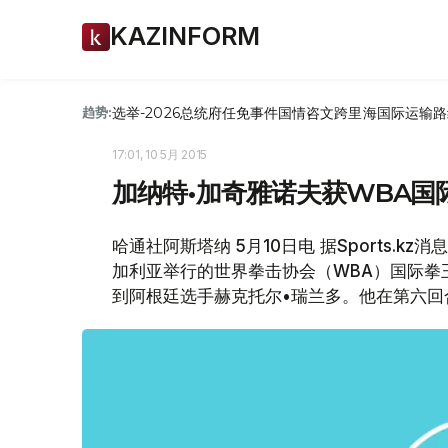
KAZINFORM
选举-2026
总统府
任免
事件
国情咨文
跨里海国际运输路
趋势:
17:01, 10 5月 2015
加纳特•加奇雅诺夫获WBA国
哈通社阿斯塔纳 5月10日电 据Sports.
加利亚举行的世界拳击协会（WBA）国际拳
到阿根廷选手赫克托尔•瑞兰多。他在第六回