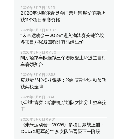
2026年8月7日 13:55
2026年达喀尔青奥会门票开售 哈萨克斯坦
获11个项目参赛资格
2026年8月7日 09:32
“未来运动会—2026”进入淘汰赛关键阶段
多项目八强及四强阵容陆续出炉
2026年8月7日 07:56
阿斯塔纳车队连续三个赛段登上环波兰自行
车赛领奖台
2026年8月6日 22:53
皮划艇马拉松亚锦赛：哈萨克斯坦运动员斩
获两枚金牌
2026年8月6日 18:40
水球世青赛：哈萨克斯坦队大比分击败乌拉
圭
2026年8月6日 09:31
《未来运动会—2026》多项目激战正酣：
Dota 2冠军诞生 多支队伍晋级下一阶段