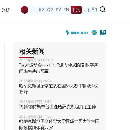
KZ
QZ
РУ
EN
中文
ق ز
ЎЗ
分析
相关新闻
2026年8月8日 08:03
“未来运动会—2026”进入冲冠阶段 数字舞
蹈率先决出冠军
2026年8月7日 20:14
哈萨克斯坦跆拳道队在国际大赛中斩获4枚
奖牌
2026年8月7日 16:54
约翰·范特斯奇普出任哈萨克斯坦男足主帅
2026年8月7日 14:56
哈萨克斯坦国立体育大学晋级世界大学生国
际象棋团体赛八强