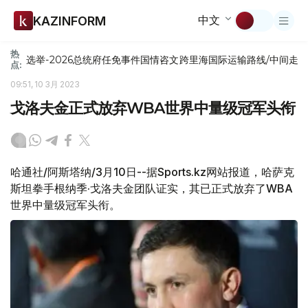
中文
KAZINFORM
热
选举-2026
总统府
任免
事件
国情咨文
跨里海国际运输路线/中间走
点:
09:51, 10 3月 2023
戈洛夫金正式放弃WBA世界中量级冠军头衔
哈通社/阿斯塔纳/3月10日--据Sports.kz网站报道，哈萨克
斯坦拳手根纳季·戈洛夫金团队证实，其已正式放弃了WBA
世界中量级冠军头衔。