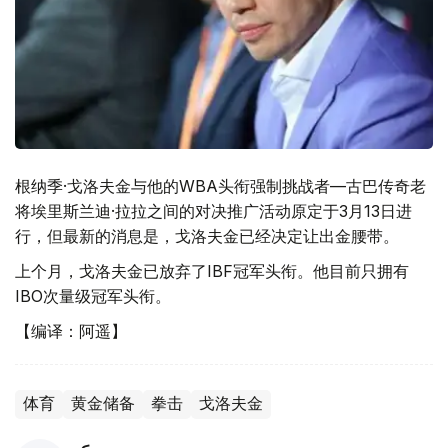
根纳季·戈洛夫金与他的WBA头衔强制挑战者—古巴传奇老
将埃里斯兰迪·拉拉之间的对决推广活动原定于3月13日进
行，但最新的消息是，戈洛夫金已经决定让出金腰带。
上个月，戈洛夫金已放弃了IBF冠军头衔。他目前只拥有
IBO次量级冠军头衔。
【编译：阿遥】
体育
黄金储备
拳击
戈洛夫金