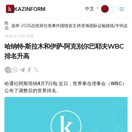
中文
KAZINFORM
热
选举-2026
总统府
任免
事件
国情咨文
跨里海国际运输路线/中间走
点:
10:31, 07 4月 2015
哈纳特•斯拉木和伊萨•阿克别尔巴耶夫WBC
排名升高
哈通社阿斯塔纳4月7日电 近日，世界拳击理事会（WBC）
公布了调整后的世界排名。