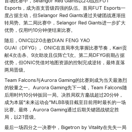
首场比赛中，Selangor Red Giants以2:0战胜FUT
Esports，成为首支晋级四强的队伍。首局FUT Esports一
度占据主动，但Selangor Red Giants通过关键团战逐渐扭
转局势。第二局比赛中，Selangor Red Giants进一步扩大
优势，仅用约10分钟便结束比赛。
随后，ONIC以2:0击败DIAN FENG YAO
GUAI（DFYG）。ONIC在首局率先掌握比赛节奏，Kairi贡
献4次击杀、9次助攻且仅阵亡1次。第二局DFYG前期占据
优势，但ONIC凭借对地图资源的控制完成逆转，最终直落
两局晋级。
Team Falcons与Aurora Gaming的比赛则成为当天最激烈
的较量之一。Aurora Gaming先下一城，Team Falcons随
后用时约10分钟扳回一局。决胜局双方鏖战超过20分钟，
成为本届“未来运动会”MLBB项目截至目前用时最长的一场
比赛。最终，Aurora Gaming通过后期关键团战锁定胜
局，以2:1晋级。
最后一场四分之一决赛中，Bigetron by Vitality在先失一局