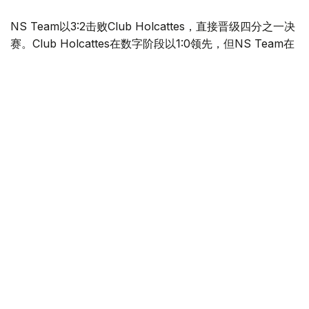
NS Team以3:2击败Club Holcattes，直接晋级四分之一决
赛。Club Holcattes在数字阶段以1:0领先，但NS Team在
实体阶段以3:1完成逆转。
FC OLYMPIC PHYGITAL与ORLANDO PIRATES FIVES
联手奉献了当天最具戏剧性的比赛之一。FC OLYMPIC
PHYGITAL在数字阶段取得4:0领先，但ORLANDO
PIRATES FIVES在实体阶段以6:2扳平总比分。点球大战
中，FC OLYMPIC PHYGITAL以3:2获胜，最终总比分定格
在9:8，并直接晋级八强。
KMF Titograd以7:4战胜The Vicious，其中实体阶段双方
合计攻入10球。LOS TRONCOS FC则在点球大战中淘汰
Oeste SP，最终以3:2晋级。
卫冕冠军Quetzales-Armadillos延续强势表现，以6:2战胜
FFK “ROTOR CISS”，获得直接晋级四分之一决赛的资
格。