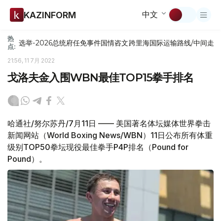
中文
KAZINFORM
热
选举-2026
总统府
任免
事件
国情咨文
跨里海国际运输路线/中间走
点:
21:56, 11 7月 2022
戈洛夫金入围WBN最佳TOP15拳手排名
哈通社/努尔苏丹/7月11日 —— 美国著名体坛媒体世界拳击
新闻网站（World Boxing News/WBN）11日公布所有体重
级别TOP50拳坛现役最佳拳手P4P排名（Pound for
Pound）。