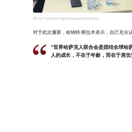
Фото: Ризабек Нүсіпбекұлы/Kazinform
对于此次履新，哈纳特·斯拉木表示，自己充分
“世界哈萨克人联合会是团结全球哈
人的成长，不在于年龄，而在于肩负
年来，许多前辈为联合会的发展倾注
作出了重要贡献。我们的使命，就是
内涵。帮助归国同胞更好地融入社会
献力量，都是我们的职责所在。我们
形象，进一步巩固国家团结。”哈纳特
据了解，今年参加“阿塔梅肯”国际儿童大会的2
60人、乌兹别克斯坦50人、俄罗斯45人、吉尔
伊朗各3人、塔吉克斯坦2人，以及欧洲国家1人