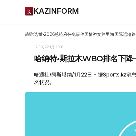
KAZINFORM
选举-2026
总统府
任免
事件
国情咨文
跨里海国际运输路
趋势:
12:30, 22 1月 2018
哈纳特•斯拉木WBO排名下降
哈通社/阿斯塔纳/1月22日 - 据Sports
名状况。