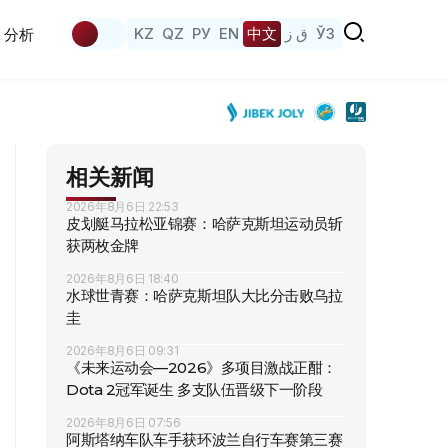
KZ
QZ
РУ
EN
中文
ق ز
ЎЗ
分析
相关新闻
2026年8月6日 22:53
皮划艇马拉松亚锦赛：哈萨克斯坦运动员斩
获两枚金牌
2026年8月6日 18:40
水球世青赛：哈萨克斯坦队大比分击败乌拉
圭
2026年8月6日 09:31
《未来运动会—2026》多项目激战正酣：
Dota 2冠军诞生 多支队伍晋级下一阶段
2026年8月6日 07:56
阿斯塔纳车队车手获环波兰自行车赛第三赛