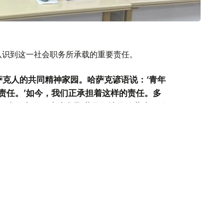
认识到这一社会职务所承载的重要责任。
萨克人的共同精神家园。哈萨克谚语说：‘青年
责任。’如今，我们正承担着这样的责任。多
了大量心血，也为凝聚世界各地的哈萨克同胞
把这些优良传统继承下去，并赋予它新的时代
，促进团结互助，鼓励大家共同为国家发展贡
的共同目标，就是不断提升哈萨克斯坦的国际
·斯拉木说道。
88名代表分别来自11个国家，其中包括蒙古国70人、中国
吉斯斯坦35人、土库曼斯坦15人、土耳其4人、阿富汗和
。