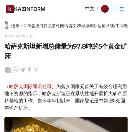
中文
KAZINFORM
热
选举-2026
总统府
任免
事件
国情咨文
跨里海国际运输路线/中间走
点:
16:20, 04 9月 2025
哈萨克斯坦新增总储量为97.8吨的5个黄金矿
床
（
哈萨克国际通讯社讯
）为落实国家元首关于有效合理利用
地下资源的指示，哈萨克斯坦正在系统性地开展扩大矿产原
料基地的工作。自今年年初以来，国家登记册中新增5处固
体矿产矿床。