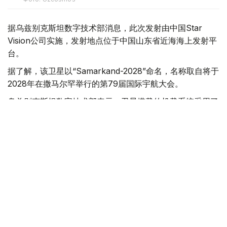
据乌兹别克斯坦数字技术部消息，此次发射由中国Star
Vision公司实施，发射地点位于中国山东省近海海上发射平
台。
据了解，该卫星以“Samarkand-2028”命名，名称取自将于
2028年在撒马尔罕举行的第79届国际宇航大会。
乌兹别克斯坦数字技术部表示，卫星搭载的机载系统采用了
由“Uzbekcosmos”专家自主研发的人工智能模块。该技术
可在轨直接处理高光谱遥感数据，提高数据传输和分析效
率。
“Uzbekcosmos”介绍称，“Samarkand-2028”卫星投入运
行后，将主要用于生态环境监测、水资源和土地资源管理、
农作物生长状况评估，以及自然灾害和突发事件预测等领
域，为相关部门提供更加精细和高效的数据支持。