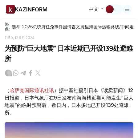
中文
KAZINFORM
热
选举-2026
总统府
任免
事件
国情咨文
跨里海国际运输路线/中间走
点:
11:50, 12 8月 2024
为预防“巨大地震” 日本近期已开设139处避难
所
（
哈萨克国际通讯社讯
）据中新社援引日本《读卖新闻》12
日报道，日本气象厅在9日发布南海海槽近期可能发生“巨大
地震”的临时预警后，数日内，日本多地已开设139处避难
所。