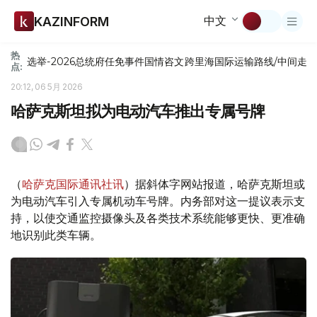
中文
KAZINFORM
热
选举-2026
总统府
任免
事件
国情咨文
跨里海国际运输路线/中间走
点:
20:12, 06 5月 2026
哈萨克斯坦拟为电动汽车推出专属号牌
（
哈萨克国际通讯社讯
）据斜体字网站报道，哈萨克斯坦或
为电动汽车引入专属机动车号牌。内务部对这一提议表示支
持，以使交通监控摄像头及各类技术系统能够更快、更准确
地识别此类车辆。