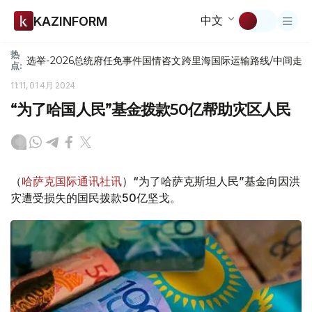
中文
KAZINFORM
热
选举-2026
总统府
任免
事件
国情咨文
跨里海国际运输路线/中间走
点:
11:11, 01 4月 2024
“为了哈国人民”基金拨款50亿帮助灾区人民
（
哈萨克国际通讯社讯
）“为了哈萨克斯坦人民”基金向因洪
灾遭受损失的国民拨款50亿坚戈。