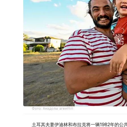
Фото: Анадолы агенттігі
土耳其夫妻伊迪林和布拉克将一辆1982年的