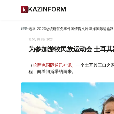
KAZINFORM
选举-2026
总统府
任免
事件
国情咨文
跨里海国际运输路
趋势:
12:51, 28 8月 2024
为参加游牧民族运动会 土耳
（
哈萨克国际通讯社讯
）一个土耳其三口之
程，向着阿斯塔纳而来。