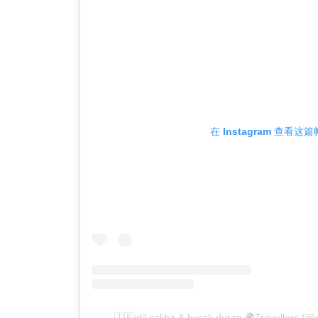
在 Instagram 查看这
🇹🇷idil saliha & burak duran 🌍Travellers