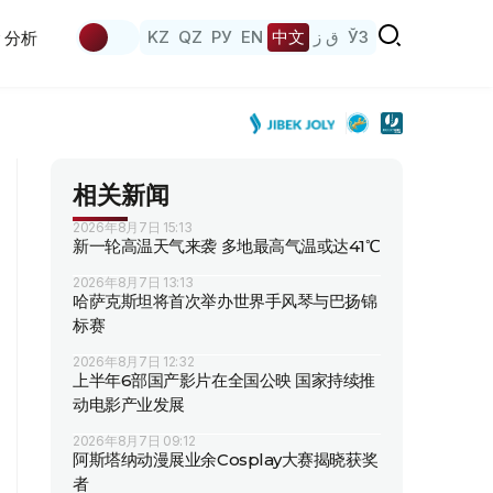
KZ
QZ
РУ
EN
中文
ق ز
ЎЗ
分析
相关新闻
2026年8月7日 15:13
新一轮高温天气来袭 多地最高气温或达41℃
2026年8月7日 13:13
哈萨克斯坦将首次举办世界手风琴与巴扬锦
标赛
2026年8月7日 12:32
上半年6部国产影片在全国公映 国家持续推
动电影产业发展
2026年8月7日 09:12
阿斯塔纳动漫展业余Cosplay大赛揭晓获奖
者