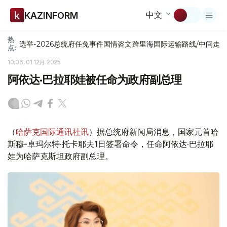
中文
KAZINFORM
热
选举-2026
总统府
任免
事件
国情咨文
跨里海国际运输路线/中间走
点:
10:06, 01 12月 2025
阿依达·巴拉耶娃被任命为政府副总理
（
哈萨克国际通讯社讯
）据总统府新闻局消息，国家元首哈
斯穆-卓玛尔特·托卡耶夫1日签署命令，任命阿依达·巴拉耶
娃为哈萨克斯坦政府副总理。