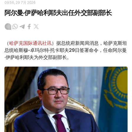
09:56, 29 7月 2026
阿尔曼·伊萨哈利耶夫出任外交部副部长
（
哈萨克国际通讯社讯
）据总统府新闻局消息，哈萨克斯坦
总统哈斯穆-卓玛尔特·托卡耶夫29日签署命令，任命阿尔曼
·伊萨哈利耶夫为外交部副部长。